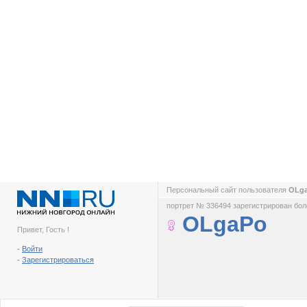
Персональный сайт пользователя
OLg
портрет № 336494 зарегистрирован боле
OLgaPo
Привет, Гость !
-
Войти
-
Зарегистрироваться