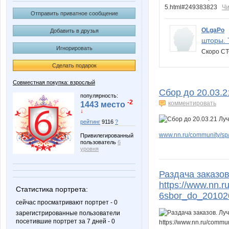
5.html#249383823
Чи
Отправить приватное сообщение
OLgaPo
Добавить в друзья
шторы. 
Игнорировать
Скоро С
Сделать подарок
Совместная покупка: взрослый
Сбор до 20.03.2
популярность:
-2
комментировать
1443 место
↓
рейтинг
9116
?
www.nn.ru/community/sp/
Привилегированный
пользователь
6
уровня
Раздача заказов
https://www.nn.r
Статистика портрета:
6sbor_do_20102
сейчас просматривают портрет - 0
зарегистрированные пользователи
посетившие портрет за 7 дней - 0